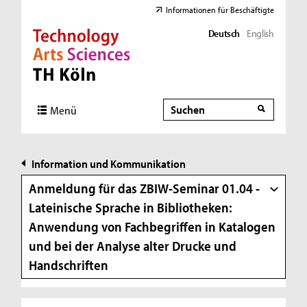
Informationen für Beschäftigte
Deutsch
English
Direkt zur Hauptnavigation
Direkt zur Subnavigation
Direkt zum Inhalt
Direkt zum Fußbereich
Suche
Suche
Menü
Information und Kommunikation
Anmeldung für das ZBIW-Seminar 01.04 -
Lateinische Sprache in Bibliotheken:
Anwendung von Fachbegriffen in Katalogen
und bei der Analyse alter Drucke und
Handschriften