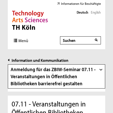
Informationen für Beschäftigte
Deutsch
English
Direkt zur Hauptnavigation
Direkt zur Subnavigation
Direkt zum Inhalt
Direkt zum Fußbereich
Suche
Suche
Menü
Information und Kommunikation
Anmeldung für das ZBIW-Seminar 07.11 -
Veranstaltungen in Öffentlichen
Bibliotheken barrierefrei gestalten
07.11 - Veranstaltungen in
Öffentlichen Bibliotheken