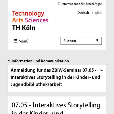
Informationen für Beschäftigte
Deutsch
English
Direkt zur Hauptnavigation
Direkt zur Subnavigation
Direkt zum Inhalt
Direkt zum Fußbereich
Suche
Suche
Menü
Information und Kommunikation
Anmeldung für das ZBIW-Seminar 07.05 -
Interaktives Storytelling in der Kinder- und
Jugendbibliotheksarbeit
07.05 - Interaktives Storytelling
in der Kinder- und