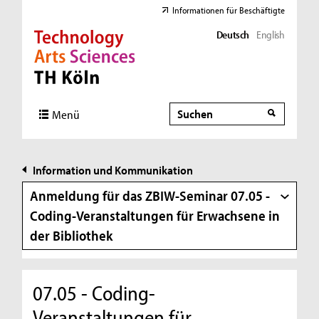
Informationen für Beschäftigte
Deutsch
English
Direkt zur Hauptnavigation
Direkt zur Subnavigation
Direkt zum Inhalt
Direkt zum Fußbereich
Suche
Suche
Menü
Information und Kommunikation
Anmeldung für das ZBIW-Seminar 07.05 -
Coding-Veranstaltungen für Erwachsene in
der Bibliothek
07.05 - Coding-
Veranstaltungen für