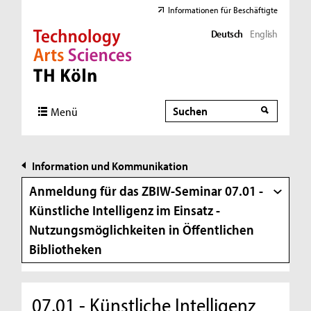
Informationen für Beschäftigte
Deutsch
English
Direkt zur Hauptnavigation
Direkt zur Subnavigation
Direkt zum Inhalt
Direkt zum Fußbereich
Suche
Suche
Menü
Information und Kommunikation
Anmeldung für das ZBIW-Seminar 07.01 -
Künstliche Intelligenz im Einsatz -
Nutzungsmöglichkeiten in Öffentlichen
Bibliotheken
07.01 - Künstliche Intelligenz