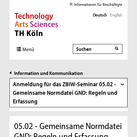
Informationen für Beschäftigte
Deutsch
English
Direkt zur Hauptnavigation
Direkt zur Subnavigation
Direkt zum Inhalt
Direkt zum Fußbereich
Suche
Suche
Menü
Information und Kommunikation
Anmeldung für das ZBIW-Seminar 05.02 -
Gemeinsame Normdatei GND: Regeln und
Erfassung
05.02 - Gemeinsame Normdatei
GND: Regeln und Erfassung