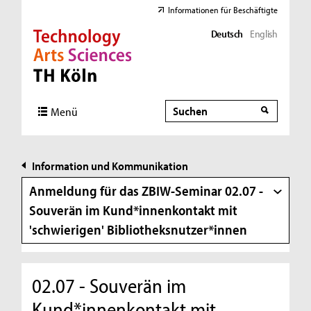
Informationen für Beschäftigte
Deutsch
English
Direkt zur Hauptnavigation
Direkt zur Subnavigation
Direkt zum Inhalt
Direkt zum Fußbereich
Suche
Suche
Menü
Information und Kommunikation
Anmeldung für das ZBIW-Seminar 02.07 -
Souverän im Kund*innenkontakt mit
'schwierigen' Bibliotheksnutzer*innen
02.07 - Souverän im
Kund*innenkontakt mit