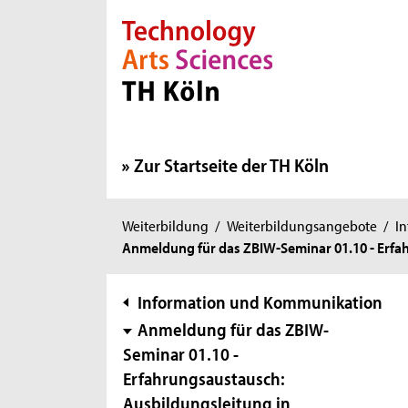
Direkt zur Hauptnavigation
Direkt zur Subnavigation
Direkt zum Inhalt
Direkt zum Fußbereich
Zur Startseite der TH Köln
Sie
Weiterbildung
/
Weiterbildungsangebote
/
I
Anmeldung für das ZBIW-Seminar 01.10 - Erfa
sind
hier:
Subnavigation
Information und Kommunikation
Anmeldung für das ZBIW-
Seminar 01.10 -
Erfahrungsaustausch:
Ausbildungsleitung in