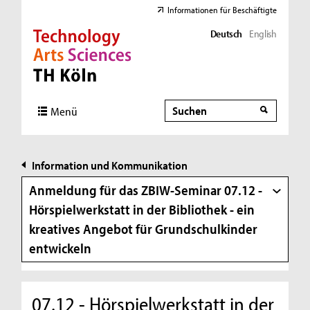
Informationen für Beschäftigte
Deutsch
English
Direkt zur Hauptnavigation
Direkt zur Subnavigation
Direkt zum Inhalt
Direkt zum Fußbereich
Suche
Suche
Menü
Information und Kommunikation
Anmeldung für das ZBIW-Seminar 07.12 -
Hörspielwerkstatt in der Bibliothek - ein
kreatives Angebot für Grundschulkinder
entwickeln
07.12 - Hörspielwerkstatt in der