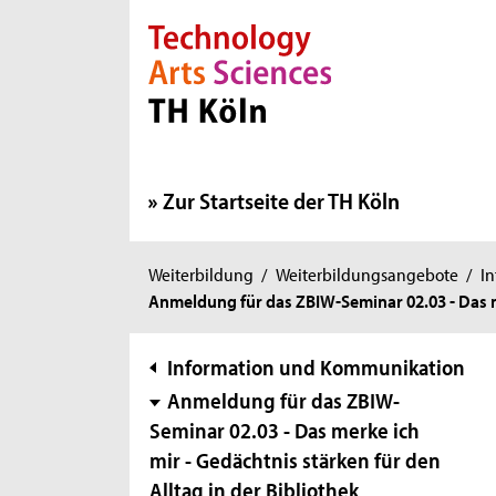
Direkt zur Hauptnavigation
Direkt zur Subnavigation
Direkt zum Inhalt
Direkt zum Fußbereich
Zur Startseite der TH Köln
Sie
Weiterbildung
/
Weiterbildungsangebote
/
I
Anmeldung für das ZBIW-Seminar 02.03 - Das me
sind
hier:
Subnavigation
Information und Kommunikation
Anmeldung für das ZBIW-
Seminar 02.03 - Das merke ich
mir - Gedächtnis stärken für den
Alltag in der Bibliothek